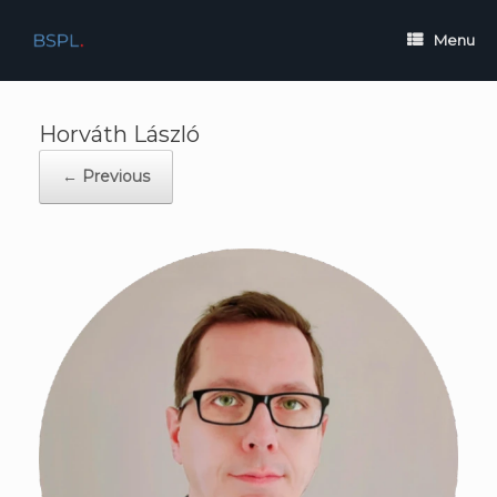
Skip
to
Menu
content
Horváth László
← Previous