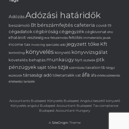
Adózási határidők
Adózás
bérszámfejtés
cafeteria
Bt
beszámoló
covid-19
cégadatok
cégbíróság
cégjegyzék
cégkivonat
eho
elhatárolt veszteség
feltöltés
eva
felszámolás
immateriális javak
jegyzett tőke
Kft
income tax
invoicing
iparűzési adó
könyvelés
könyvvizsgálat
könyvelő
kontrolling
munkaügy
ptk
követelés behajtás
Nyrt
osztalék
szja
pénzügyek
saját tőke
tb
taxation
számlázás
tárgyi
áfa
társasági adó
tőketartalék
vat
áfa
eszközök
értékcsökkenés
értékelési tartalék
Accountants Budapest Könyvelés Budapest Angolul beszélő könyvelő
Könyvelés angolul Budapest Accountant Budapest Tax compliance
Budapest Accountant Hungary
A
SiteOrigin
Theme