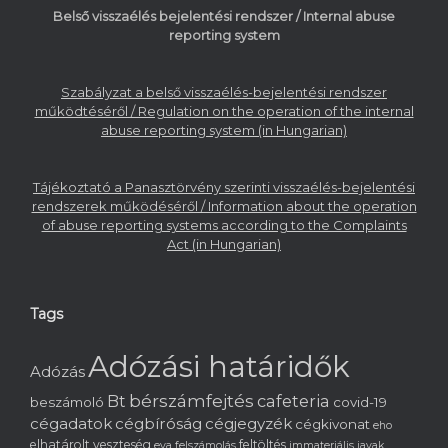
Belső visszaélés bejelentési rendszer / Internal abuse
reporting system
Szabályzat a belső visszaélés-bejelentési rendszer
működtéséről / Regulation on the operation of the internal
abuse reporting system (in Hungarian)
Tájékoztató a Panasztörvény szerinti visszaélés-bejelentési
rendszerek működéséről / Information about the operation
of abuse reporting systems according to the Complaints
Act (in Hungarian)
Tags
Adózási határidők
Adózás
bérszámfejtés
cafeteria
Bt
beszámoló
covid-19
cégadatok
cégbíróság
cégjegyzék
cégkivonat
eho
elhatárolt veszteség
feltöltés
eva
felszámolás
immateriális javak