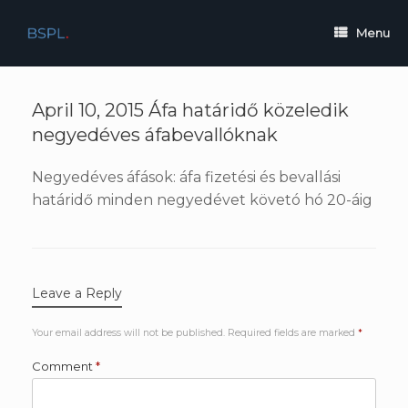
Skip
to
Menu
content
April 10, 2015 Áfa határidő közeledik
negyedéves áfabevallóknak
Negyedéves áfások: áfa fizetési és bevallási
határidő minden negyedévet követó hó 20-áig
Leave a Reply
Your email address will not be published.
Required fields are marked
*
Comment
*