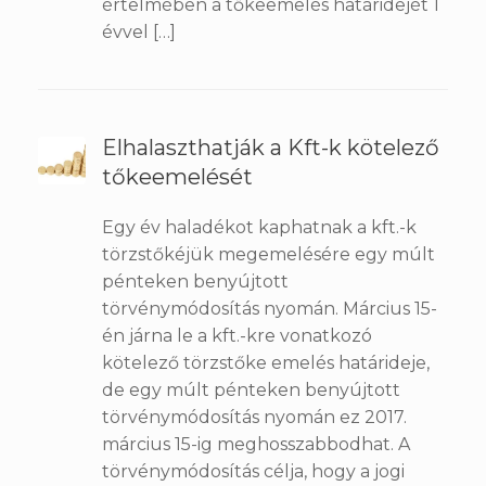
értelmében a tőkeemelés határidejét 1
évvel […]
Elhalaszthatják a Kft-k kötelező
tőkeemelését
Egy év haladékot kaphatnak a kft.-k
törzstőkéjük megemelésére egy múlt
pénteken benyújtott
törvénymódosítás nyomán. Március 15-
én járna le a kft.-kre vonatkozó
kötelező törzstőke emelés határideje,
de egy múlt pénteken benyújtott
törvénymódosítás nyomán ez 2017.
március 15-ig meghosszabbodhat. A
törvénymódosítás célja, hogy a jogi