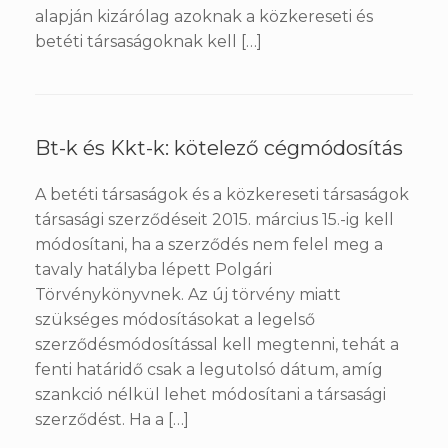
alapján kizárólag azoknak a közkereseti és
betéti társaságoknak kell […]
Bt-k és Kkt-k: kötelező cégmódosítás
A betéti társaságok és a közkereseti társaságok
társasági szerződéseit 2015. március 15.-ig kell
módosítani, ha a szerződés nem felel meg a
tavaly hatályba lépett Polgári
Törvénykönyvnek. Az új törvény miatt
szükséges módosításokat a legelső
szerződésmódosítással kell megtenni, tehát a
fenti határidő csak a legutolsó dátum, amíg
szankció nélkül lehet módosítani a társasági
szerződést. Ha a […]