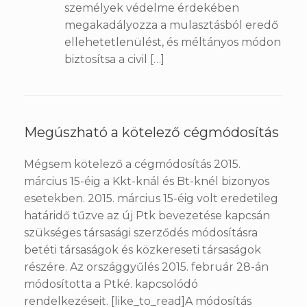
személyek védelme érdekében
megakadályozza a mulasztásból eredő
ellehetetlenülést, és méltányos módon
biztosítsa a civil […]
Megúszható a kötelező cégmódosítás
Mégsem kötelező a cégmódosítás 2015.
március 15-éig a Kkt-knál és Bt-knél bizonyos
esetekben. 2015. március 15-éig volt eredetileg
határidő tűzve az új Ptk bevezetése kapcsán
szükséges társasági szerződés módosításra
betéti társaságok és közkereseti társaságok
részére. Az országgyűlés 2015. február 28-án
módosította a Ptké. kapcsolódó
rendelkezéseit. [like_to_read]A módosítás