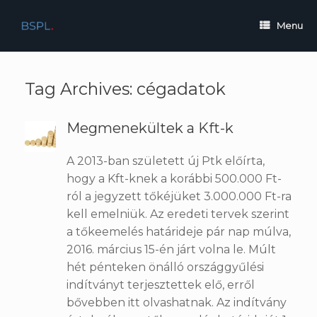
Skip
to
Menu
content
Tag Archives:
cégadatok
Megmenekültek a Kft-k
A 2013-ban született új Ptk előírta,
hogy a Kft-knek a korábbi 500.000 Ft-
ról a jegyzett tőkéjüket 3.000.000 Ft-ra
kell emelniük. Az eredeti tervek szerint
a tőkeemelés határideje pár nap múlva,
2016. március 15-én járt volna le. Múlt
hét pénteken önálló országgyűlési
indítványt terjesztettek elő, erről
bővebben itt olvashatnak. Az indítvány