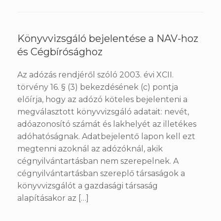
Könyvvizsgáló bejelentése a NAV-hoz
és Cégbírósághoz
Az adózás rendjéről szóló 2003. évi XCII.
törvény 16. § (3) bekezdésének (c) pontja
előírja, hogy az adózó köteles bejelenteni a
megválasztott könyvvizsgáló adatait: nevét,
adóazonosító számát és lakhelyét az illetékes
adóhatóságnak. Adatbejelentő lapon kell ezt
megtenni azoknál az adózóknál, akik
cégnyilvántartásban nem szerepelnek. A
cégnyilvántartásban szereplő társaságok a
könyvvizsgálót a gazdasági társaság
alapításakor az […]