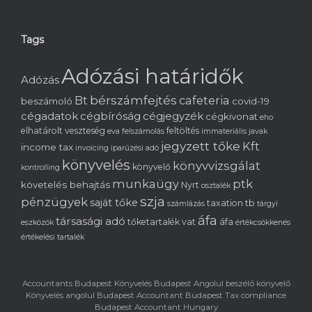
Tags
Adózási határidők
Adózás
bérszámfejtés
cafeteria
Bt
beszámoló
covid-19
cégadatok
cégbíróság
cégjegyzék
cégkivonat
eho
elhatárolt veszteség
feltöltés
eva
felszámolás
immateriális javak
jegyzett tőke
Kft
income tax
invoicing
iparűzési adó
könyvelés
könyvvizsgálat
könyvelő
kontrolling
munkaügy
ptk
követelés behajtás
Nyrt
osztalék
szja
pénzügyek
saját tőke
tb
taxation
számlázás
tárgyi
áfa
társasági adó
tőketartalék
vat
áfa
eszközök
értékcsökkenés
értékelési tartalék
Accountants Budapest Könyvelés Budapest Angolul beszélő könyvelő
Könyvelés angolul Budapest Accountant Budapest Tax compliance
Budapest Accountant Hungary