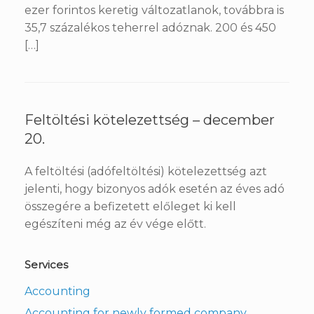
ezer forintos keretig változatlanok, továbbra is
35,7 százalékos teherrel adóznak. 200 és 450
[…]
Feltöltési kötelezettség – december
20.
A feltöltési (adófeltöltési) kötelezettség azt
jelenti, hogy bizonyos adók esetén az éves adó
összegére a befizetett előleget ki kell
egészíteni még az év vége előtt.
Services
Accounting
Accounting for newly formed company