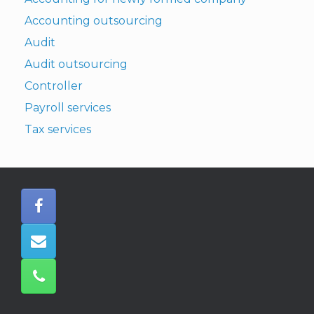
Accounting outsourcing
Audit
Audit outsourcing
Controller
Payroll services
Tax services