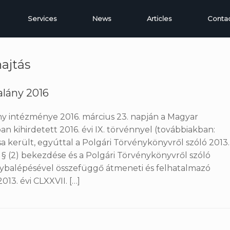
Services
News
Articles
Conta
ajtás
alány 2016
ány intézménye 2016. március 23. napján a Magyar
n kihirdetett 2016. évi IX. törvénnyel (továbbiakban:
a került, egyúttal a Polgári Törvénykönyvről szóló 2013.
55. § (2) bekezdése és a Polgári Törvénykönyvről szóló
tálybalépésével összefüggő átmeneti és felhatalmazó
13. évi CLXXVII. […]