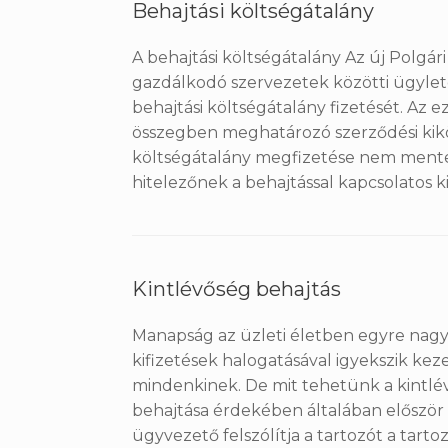
Behajtási költségátalány
A behajtási költségátalány Az új Polgári
gazdálkodó szervezetek közötti ügyle
behajtási költségátalány fizetését. Az 
összegben meghatározó szerződési kikö
költségátalány megfizetése nem mente
hitelezőnek a behajtással kapcsolatos k
Kintlévőség behajtás
Manapság az üzleti életben egyre nagyo
kifizetések halogatásával igyekszik keze
mindenkinek. De mit tehetünk a kintlév
behajtása érdekében általában először 
ügyvezető felszólítja a tartozót a tart