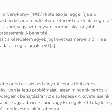
 Törvénykönyv (“Ptk.”) kötelező jelleggel írja elő
tekben késedelmes fizetés esetén 40 eurónak megfelel
ezt kizáró, vagy azt negyven eurónál alacsonyabb
tés semmis. A behajtási
sít a késedelem egyéb jogkövetkezményei alól. Ha a
iadásai meghaladják a 40 […]
bb gond a likviditás hiánya. A cégek többsége a
lni ilyen jellegű problémáját, lassan mindenki tartozik
őségeink behajtására? Az első lépések A követeléseink
a pénzügyi adminisztráció vagy kis cégeknél tulajdonos
ozás rendezésére akár többször […]