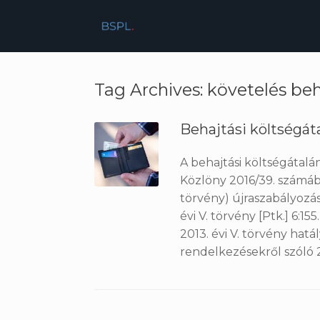
Skip
to
content
Tag Archives:
követelés beh
Behajtási költségát
A behajtási költségátal
Közlöny 2016/39. számába
törvény) újraszabályozás
évi V. törvény [Ptk.] 6:1
2013. évi V. törvény ha
rendelkezésekről szóló 20