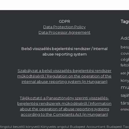
GDPR
Tag
Data Protection Policy
Data Processor Agreement
Adó
bes
Belső visszaélés bejelentési rendszer / Internal
covi
abuse reporting system
cég
feltö
Szabályzat a belső visszaélés-bejelentési rendszer
adó
működtéséről / Regulation on the operation of the
köny
internal abuse reporting system (in Hungarian)
mu
sajá
Tájékoztató a Panasztörvény szerinti visszaélés-
tár
bejelentési rendszerek működéséről / Information
about the operation of abuse reporting systems
érték
according to the Complaints Act (in Hungarian)
Angolul beszélő könyvelő Könyvelés angolul Budapest Accountant Budapest T