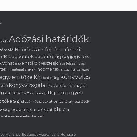
s
Adózási határidők
zás
bérszámfejtés
cafeteria
Bt
zámoló
cégadatok
cégbíróság
cégjegyzék
d-19
kivonat
elhatárolt veszteség
eho
eva
felszámolás
income tax
ltés
immateriális javak
invoicing
iparűzési
könyvelés
jegyzett tőke
Kft
kontrolling
könyvvizsgálat
követelés behajtás
velő
nkaügy
ptk
pénzügyek
Nyrt
osztalék
szja
t tőke
tb
taxation
számlázás
tárgyi eszközök
áfa
sasági adó
tőketartalék
vat
áfa
csökkenés
értékelési tartalék
ax compliance Budapest Accountant Hungary