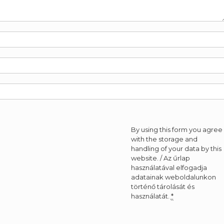
By using this form you agree
with the storage and
handling of your data by this
website. / Az űrlap
használatával elfogadja
adatainak weboldalunkon
történő tárolását és
használatát.
*