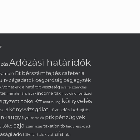
s
Adózási határidők
zás
bérszámfejtés
cafeteria
Bt
zámoló
cégadatok
cégbíróság
cégjegyzék
d-19
kivonat
elhatárolt veszteség
eho
eva
felszámolás
income tax
ltés
immateriális javak
invoicing
iparűzési
könyvelés
jegyzett tőke
Kft
kontrolling
könyvvizsgálat
követelés behajtás
velő
nkaügy
ptk
pénzügyek
Nyrt
osztalék
szja
t tőke
tb
taxation
számlázás
tárgyi eszközök
áfa
sasági adó
tőketartalék
vat
áfa