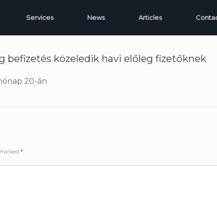
Services
News
Articles
Conta
eg befizetés közeledik havi előleg fizetőknek
 hónap 20-án
e marked
*