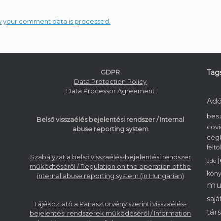
 your comment data is processed.
GDPR
Tag
Data Protection Policy
Data Processor Agreement
Adó
bes
Belső visszaélés bejelentési rendszer / Internal
covi
abuse reporting system
cég
feltö
Szabályzat a belső visszaélés-bejelentési rendszer
adó
működtéséről / Regulation on the operation of the
köny
internal abuse reporting system (in Hungarian)
mu
sajá
Tájékoztató a Panasztörvény szerinti visszaélés-
tár
bejelentési rendszerek működéséről / Information