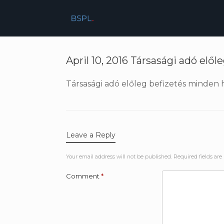
Skip
to
content
April 10, 2016 Társasági adó elől
Társasági adó előleg befizetés minden
Leave a Reply
Your email address will not be published.
Required fields ar
Comment
*