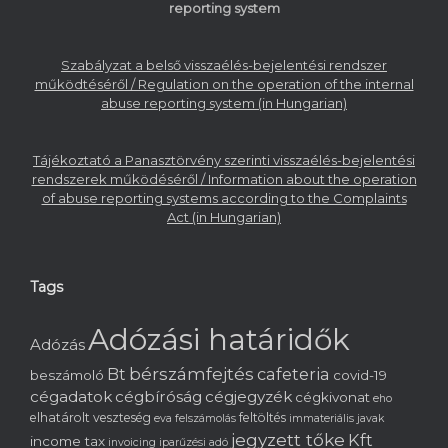
reporting system
Szabályzat a belső visszaélés-bejelentési rendszer
működtéséről / Regulation on the operation of the internal
abuse reporting system (in Hungarian)
Tájékoztató a Panasztörvény szerinti visszaélés-bejelentési
rendszerek működéséről / Information about the operation
of abuse reporting systems according to the Complaints
Act (in Hungarian)
Tags
Adózási határidők
Adózás
bérszámfejtés
cafeteria
Bt
beszámoló
covid-19
cégadatok
cégbíróság
cégjegyzék
cégkivonat
eho
elhatárolt veszteség
feltöltés
eva
felszámolás
immateriális javak
jegyzett tőke
Kft
income tax
invoicing
iparűzési adó