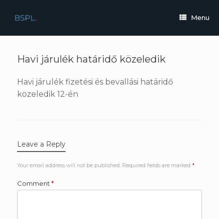
Skip
to
Menu
content
Havi járulék határidő közeledik
Havi járulék fizetési és bevallási határidő
közeledik 12-én
Leave a Reply
Your email address will not be published.
Required fields are marked
*
Comment
*