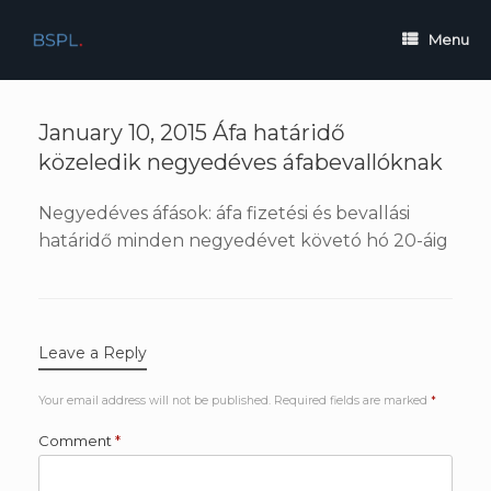
Skip
to
Menu
content
January 10, 2015 Áfa határidő
közeledik negyedéves áfabevallóknak
Negyedéves áfások: áfa fizetési és bevallási
határidő minden negyedévet követó hó 20-áig
Leave a Reply
Your email address will not be published.
Required fields are marked
*
Comment
*