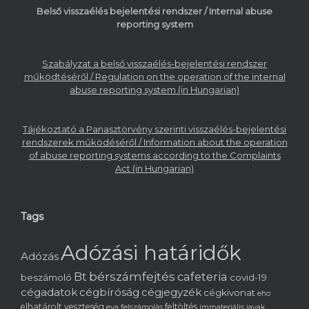
Belső visszaélés bejelentési rendszer / Internal abuse
reporting system
Szabályzat a belső visszaélés-bejelentési rendszer
működtéséről / Regulation on the operation of the internal
abuse reporting system (in Hungarian)
Tájékoztató a Panasztörvény szerinti visszaélés-bejelentési
rendszerek működéséről / Information about the operation
of abuse reporting systems according to the Complaints
Act (in Hungarian)
Tags
Adózási határidők
Adózás
bérszámfejtés
cafeteria
Bt
beszámoló
covid-19
cégadatok
cégbíróság
cégjegyzék
cégkivonat
eho
elhatárolt veszteség
feltöltés
eva
felszámolás
immateriális javak